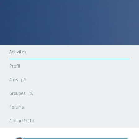
Activités
Profil
Amis
2
Groupes
0
Forums
Album Photo