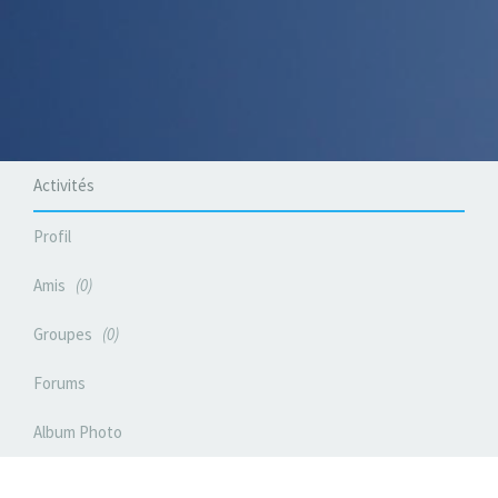
Activités
Profil
Amis
0
Groupes
0
Forums
Album Photo