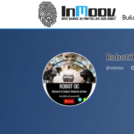
Buil
Robot
@robotoc