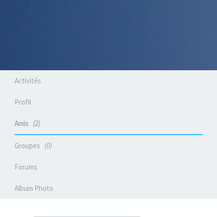
Activités
Profil
Amis
2
Groupes
0
Forums
Album Photo