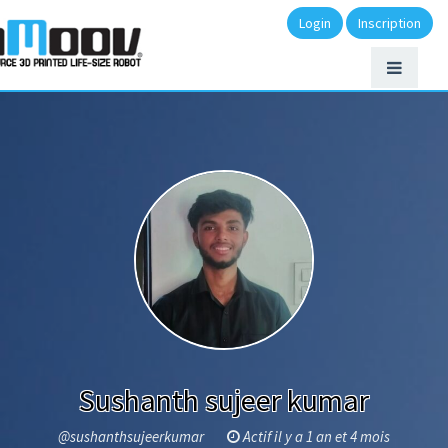
Login
Inscription
Sushanth sujeer kumar
@sushanthsujeerkumar
Actif il y a 1 an et 4 mois