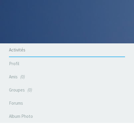
Activités
Profil
Amis
0
Groupes
0
Forums
Album Photo