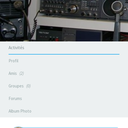
Activités
Profil
Amis
2
Groupes
0
Forums
Album Photo