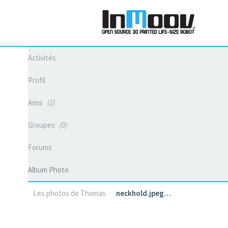
Activités
Profil
Amis
2
Groupes
0
Forums
Album Photo
Les photos de Thomas
neckhold.jpeg…