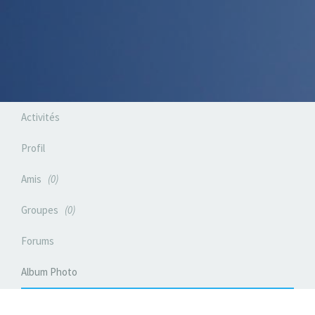
Activités
Profil
Amis
0
Groupes
0
Forums
Album Photo