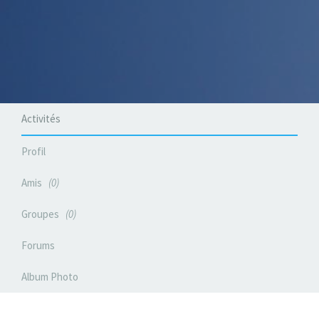
Activités
Profil
Amis
0
Groupes
0
Forums
Album Photo