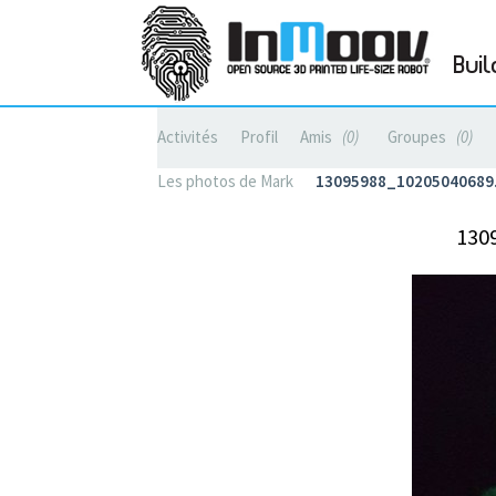
Buil
Activités
Profil
Amis
0
Groupes
0
Les photos de Mark
13095988_1020504068
130