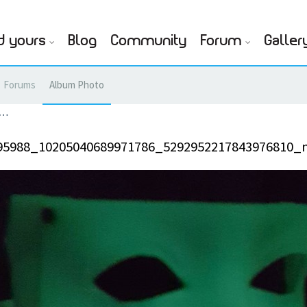
d yours
Blog
Community
Forum
Galler
Forums
Album Photo
9…
95988_10205040689971786_5292952217843976810_n