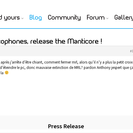
d yours
Blog
Community
Forum
Galler
cophones, release the Manticore !
#
après j’arrête d’être chiant, comment fermer mrl, alors qu’il n’y a plus la petit croix
é d’éteindre le pc, donc mauvaise extinction de MRL? pardon Anthony jespert que ç
 la
Press Release