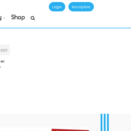
Login
Inscription
y
Shop
10157
 en
a