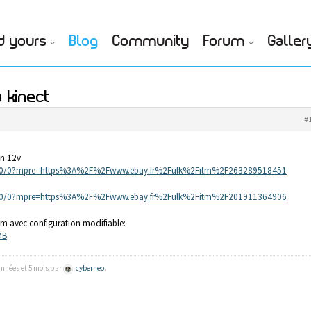
d yours
Blog
Community
Forum
Galler
a kinect
#
en 12v
r/0/0/0?mpre=https%3A%2F%2Fwww.ebay.fr%2Fulk%2Fitm%2F263289518451
r/0/0/0?mpre=https%3A%2F%2Fwww.ebay.fr%2Fulk%2Fitm%2F201911364906
cm avec configuration modifiable:
MB
 années et 5 mois par
cyberneo
.