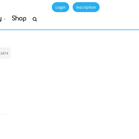
Login
Inscription
y
Shop
10474