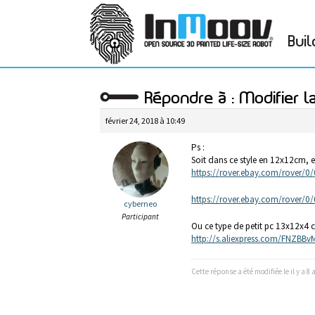
Buil
Répondre à : Modifier l
février 24, 2018 à 10:49
Ps :
Soit dans ce style en 12x12cm, 
https://rover.ebay.com/rove
https://rover.ebay.com/rove
cyberneo
Participant
Ou ce type de petit pc 13x12x4 
http://s.aliexpress.com/FNZBBv
Cette réponse a été modifiée le il y a 8