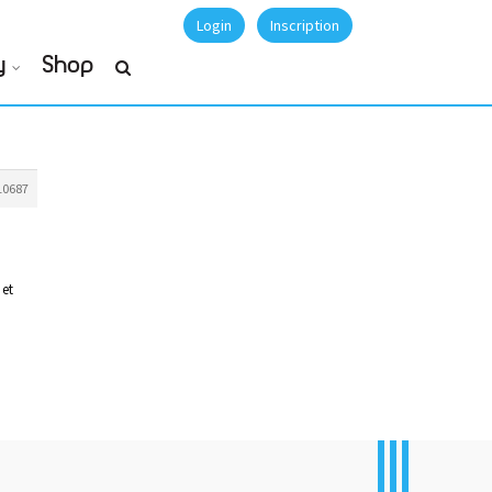
Login
Inscription
y
Shop
10687
 et