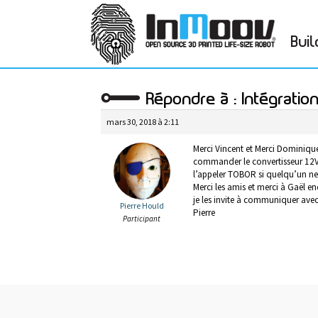
Buil
Répondre à : Intégratio
mars 30, 2018 à 2:11
Merci Vincent et Merci Dominiqu
commander le convertisseur 12V 
l’appeler TOBOR si quelqu’un ne l
Merci les amis et merci à Gaël e
je les invite à communiquer ave
Pierre Hould
Pierre
Participant