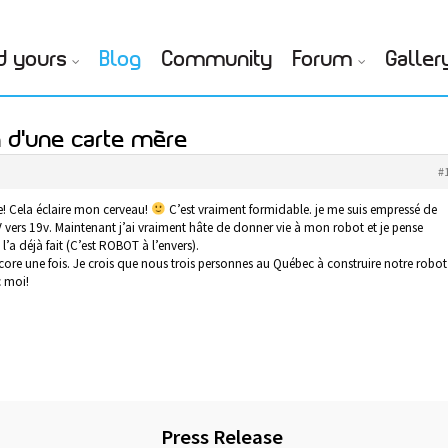
d yours
Blog
Community
Forum
Galler
n d'une carte mère
#
e! Cela éclaire mon cerveau!
C’est vraiment formidable. je me suis empressé de
vers 19v. Maintenant j’ai vraiment hâte de donner vie à mon robot et je pense
’a déjà fait (C’est ROBOT à l’envers).
ncore une fois. Je crois que nous trois personnes au Québec à construire notre robot
c moi!
Press Release