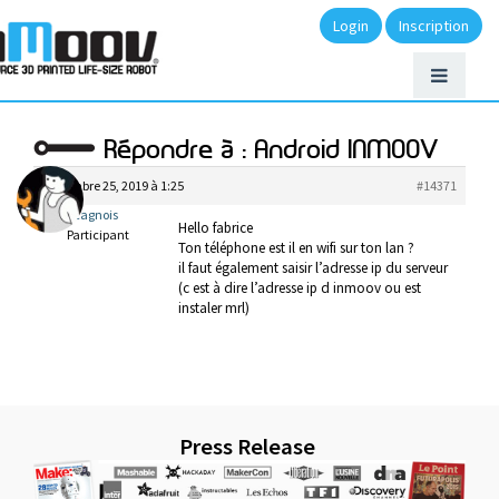
Login
Inscription
Répondre à : Android INMOOV
décembre 25, 2019 à 1:25
#14371
lecagnois
Hello fabrice
Participant
Ton téléphone est il en wifi sur ton lan ?
il faut également saisir l’adresse ip du serveur
(c est à dire l’adresse ip d inmoov ou est
instaler mrl)
Press Release