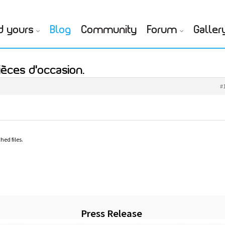
d yours
Blog
Community
Forum
Galler
ièces d'occasion.
#
hed files.
Press Release