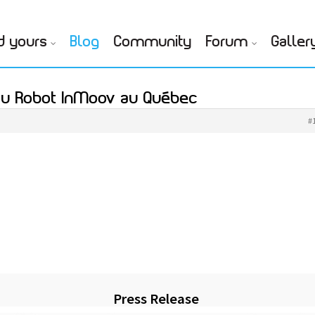
d yours
Blog
Community
Forum
Galler
au Robot InMoov au Québec
#
Press Release