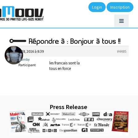
Login
Inscription
Répondre à : Bonjour à tous !!
juillet 28, 2016 à 8:39
#4485
amby
les francais sont la
Participant
tous en force
Press Release