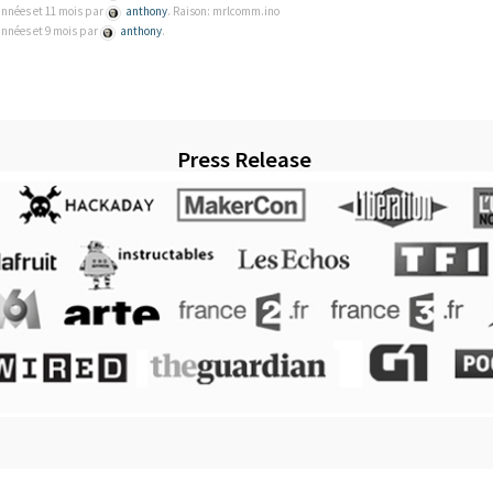
 années et 11 mois par
anthony
. Raison: mrlcomm.ino
 années et 9 mois par
anthony
.
Press Release