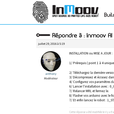
Buil
Répondre à : Inmoov AI
juillet 29, 2016 à 5:19
INSTALLATION ou MISE A JOUR :
1/ Prérequis ( point 1 à 4 uniqu
2/ Téléchargez la dernière versio
anthony
3/ Décompressez et écrasez dan
Modérateur
4/ Configurez vos paramètres dans
6/ Lancer l’installation avec : 0
7/ Relancer MRL et fermez le.
8/ Flasher vos arduino avec l
7/ Et enfin lancez le robot : 
Cette réponse a été modifiée le il y a 9