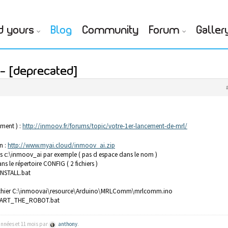
d yours
Blog
Community
Forum
Galler
 – [deprecated]
ement ) :
http://inmoov.fr/forums/topic/votre-1er-lancement-de-mrl/
n :
http://www.myai.cloud/inmoov_ai.zip
s c:\inmoov_ai par exemple ( pas d espace dans le nom )
 le répertoire CONFIG ( 2 fichiers )
_INSTALL.bat
e fichier C:\inmoovai\resource\Arduino\MRLComm\mrlcomm.ino
1_START_THE_ROBOT.bat
 années et 11 mois par
anthony
.