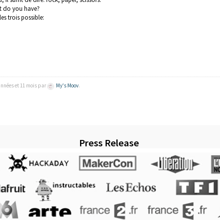
t do you have?
es trois possible:
 années et 11 mois par
My's Moov
.
Press Release