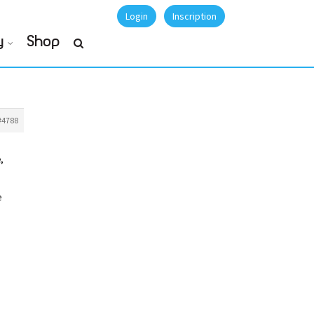
Login
Inscription
y
Shop
#4788
,
e