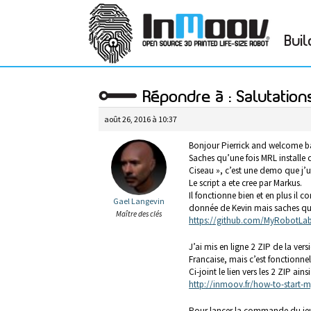
Buil
Répondre à : Salutation
août 26, 2016 à 10:37
Bonjour Pierrick and welcome b
Saches qu’une fois MRL installe c
Ciseau », c’est une demo que j’u
Le script a ete cree par Markus.
Il fonctionne bien et en plus il c
Gael Langevin
donnée de Kevin mais saches que 
Maître des clés
https://github.com/MyRobotLab
J’ai mis en ligne 2 ZIP de la ver
Francaise, mais c’est fonctionnel 
Ci-joint le lien vers les 2 ZIP ains
http://inmoov.fr/how-to-start-
Pour lancer la commande du jeu, i