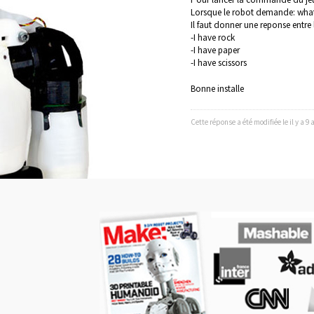
Lorsque le robot demande: wha
Il faut donner une reponse entre l
-I have rock
-I have paper
-I have scissors
Bonne installe
Cette réponse a été modifiée le il y a 9