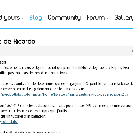
d yours
Blog
Community
Forum
Galler
s de Ricardo
ack!
orrectement, il existe deja un script qui permet a InMoov de jouer a « Papier, Feuille
tilise pas mal lors de mes demonstrations.
ompte les points afin de determiner qui est le gagnant. Ci-joint le lien dans la base d
ce script est inclus egalement dans le lien des 2 ZIP:
/pyrobotlab/blob/master/home/kwatters/harry/gestures/rockpaperscissors2.py
sion 1.0.1412 dans lesquels tout est inclus pour utiliser MRL, ce n’est pas une version
avec tout les MP3 et les scripts que j’utilise.
i qu’un tutoriel d’installation:
myrobotlab/
l suffit de dire: rock, paper, scissors.