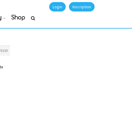
Login
Inscription
y
Shop
#5150
te