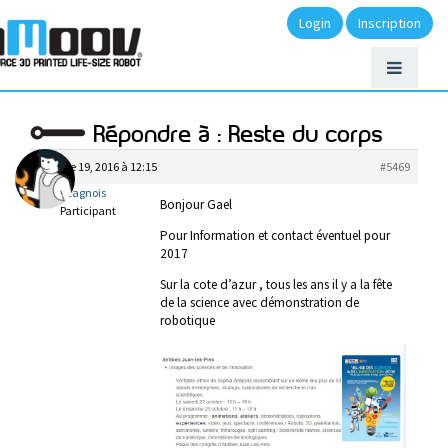
Login
Inscription
Répondre à : Reste du corps
octobre 19, 2016 à 12:15
#5469
lecagnois
Bonjour Gael
Participant
Pour Information et contact éventuel pour
2017
Sur la cote d’azur , tous les ans il y a la fête
de la science avec démonstration de
robotique