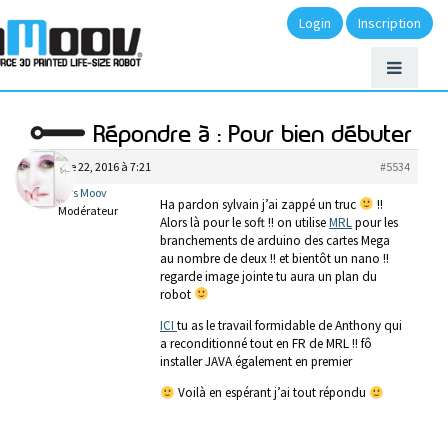
Login
Inscription
Répondre à : Pour bien débuter
octobre 22, 2016 à 7:21
#5534
My’s Moov
Ha pardon sylvain j’ai zappé un truc
!!
Modérateur
Alors là pour le soft !! on utilise
MRL
pour les
branchements de arduino des cartes Mega
au nombre de deux !! et bientôt un nano !!
regarde image jointe tu aura un plan du
robot
ICI
tu as le travail formidable de Anthony qui
a reconditionné tout en FR de MRL !! fô
installer JAVA également en premier
Voilà en espérant j’ai tout répondu