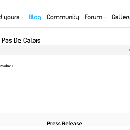
d yours
Blog
Community
Forum
Galler
 Pas De Calais
onvaincu!
Press Release