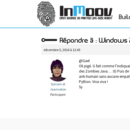
Buil
Répondre à : Windows 
décembre 5, 2016 à 12:43
@Gael
Ok pigé. G fait comme l’indiquai
des Zombies Java… :0) Puis de t
anti-humain sans aucune empathie
Python. Viva viva !
Sylvain et
Sy
Jeanneton
Participant