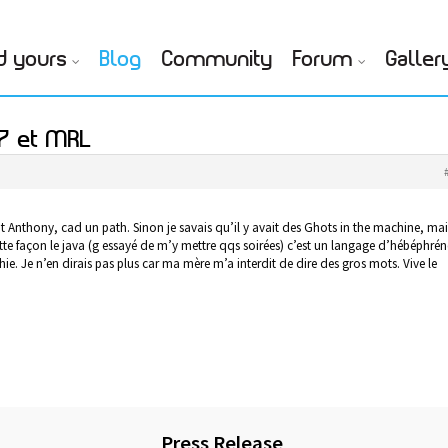
d yours
Blog
Community
Forum
Galler
7 et MRL
t Anthony, cad un path. Sinon je savais qu’il y avait des Ghots in the machine, mai
te façon le java (g essayé de m’y mettre qqs soirées) c’est un langage d’hébéphrén
. Je n’en dirais pas plus car ma mère m’a interdit de dire des gros mots. Vive le
Press Release