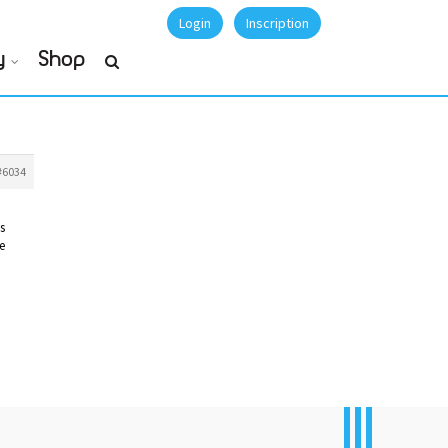
Login
Inscription
y
Shop
#6034
s
e