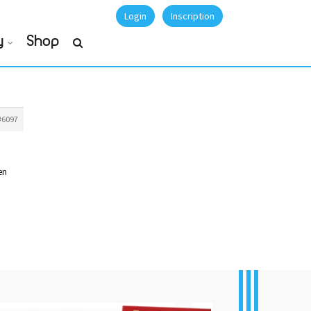
Login
Inscription
y
Shop
#6097
en