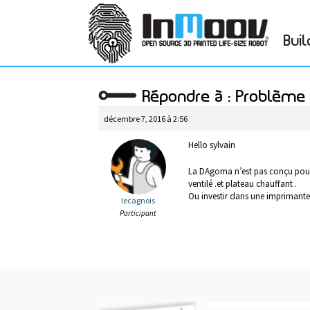
Buil
Répondre à : Problème
décembre 7, 2016 à 2:56
Hello sylvain
La DAgoma n’est pas conçu pour ut
ventilé .et plateau chauffant .
Ou investir dans une imprimant
lecagnois
Participant