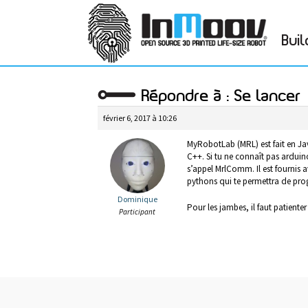
Buil
Répondre à : Se lancer
février 6, 2017 à 10:26
MyRobotLab (MRL) est fait en J
C++. Si tu ne connaît pas arduino
s’appel MrlComm. Il est fournis 
pythons qui te permettra de pro
Dominique
Pour les jambes, il faut patient
Participant