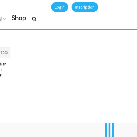
Login
Inscription
y
Shop
#7002
é en
os
r