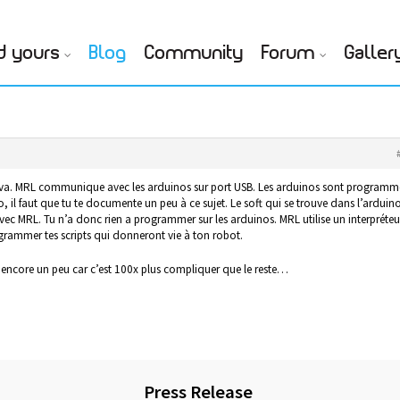
d yours
Blog
Community
Forum
Galler
ava. MRL communique avec les arduinos sur port USB. Les arduinos sont programm
, il faut que tu te documente un peu à ce sujet. Le soft qui se trouve dans l’arduin
avec MRL. Tu n’a donc rien a programmer sur les arduinos. MRL utilise un interpréteu
grammer tes scripts qui donneront vie à ton robot.
er encore un peu car c’est 100x plus compliquer que le reste…
Press Release