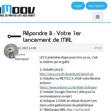
Login
Inscription
Répondre à : Votre 1er
lancement de MRL
février 22, 2017 à 1:09
#7335
laurent
LES 5 premières étape pour moi ça va, c’est
Participant
la sixième qui se gatte
1/ Installer java 8 :
http://java.com/fr/download/win10.jsp
2/ Installez ou METTEZ A JOUR votre librairie
arduino :
https://www.arduino.cc/en/Main/Software
3/ Installer Google Chrome ( utile pour la
reconnaissance vocale )
4/ Indiquer 115000 en vitesse de port com
dans votre gestionnaire de périphérique
5/ Téléchargez MRL
http://mrl-bucket-