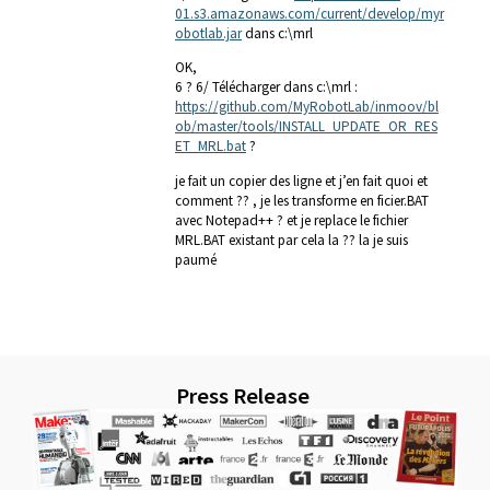
01.s3.amazonaws.com/current/develop/myr
obotlab.jar
dans c:\mrl
OK,
6 ? 6/ Télécharger dans c:\mrl :
https://github.com/MyRobotLab/inmoov/bl
ob/master/tools/INSTALL_UPDATE_OR_RES
ET_MRL.bat
?
je fait un copier des ligne et j’en fait quoi et
comment ?? , je les transforme en ficier.BAT
avec Notepad++ ? et je replace le fichier
MRL.BAT existant par cela la ?? la je suis
paumé
Press Release