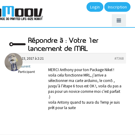
Login
Inscription
Répondre à : Votre 1er
lancement de MRL
février 23, 2017 à 2:21
#7368
laurent
MERCI Anthony pour ton Package Nikel !
Participant
voila cela fonctionne MRL, j’arrive a
sélectionner ma carte arduino, le com5 ,
jusqu’à l’étape 6 tous est OK !, voila du pas a
pas pour un novice comme moi c’est parfait
.)
voila Antony quand tu aura du Temp je suis
prêt pour la suite