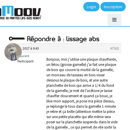
Login
Inscription
Répondre à : lissage abs
mars 1, 2017 à 9:43
#7502
laurent
Bonjour, moi j’utilise une plaque chauffante,
Participant
un fetou (grosse gamelle) j’ai fait une plaque
de bois qui couvre la moitié de la gamelle,
un morceau de tasseau en bois visser
dessous le plaque de bois, et une autre
planchette de bois qui arrive a 1/4 du fond
de la gamelle, je met de l’acétone je laisse
chauffer doucement et quand ça boue, je
lève mon support, je pose ma pièce dessus,
je replonge le tous dans la gamelle 1 minute
je retire et ça brille (attention mettre la pièce
sur une petite placette qui elle même sera
poser sur la planchette suspendu dans le vide
de la gamelle , ce qui permet de vite sortir la