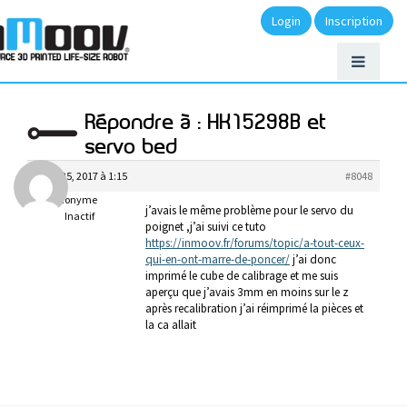
Login
Inscription
Répondre à : HK15298B et
servo bed
mars 25, 2017 à 1:15
#8048
Anonyme
j’avais le même problème pour le servo du
Inactif
poignet ,j’ai suivi ce tuto
https://inmoov.fr/forums/topic/a-tout-ceux-
qui-en-ont-marre-de-poncer/
j’ai donc
imprimé le cube de calibrage et me suis
aperçu que j’avais 3mm en moins sur le z
après recalibration j’ai réimprimé la pièces et
la ca allait