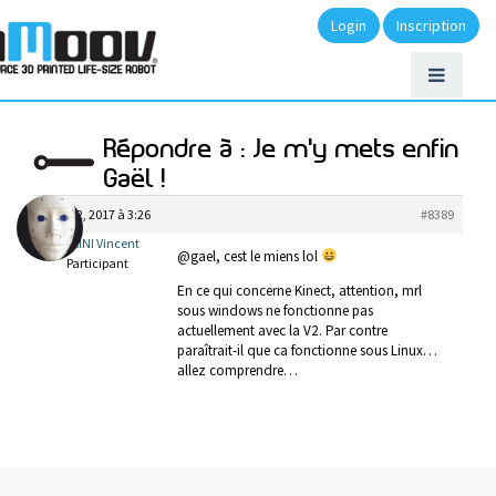
Login
Inscription
Répondre à : Je m'y mets enfin
Gaël !
avril 22, 2017 à 3:26
#8389
BIGIARINI Vincent
@gael, cest le miens lol
Participant
En ce qui concerne Kinect, attention, mrl
sous windows ne fonctionne pas
actuellement avec la V2. Par contre
paraîtrait-il que ca fonctionne sous Linux…
allez comprendre…