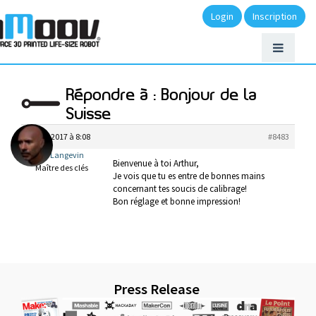
Login
Inscription
Répondre à : Bonjour de la
Suisse
mai 2, 2017 à 8:08
#8483
Gael Langevin
Bienvenue à toi Arthur,
Maître des clés
Je vois que tu es entre de bonnes mains
concernant tes soucis de calibrage!
Bon réglage et bonne impression!
Press Release