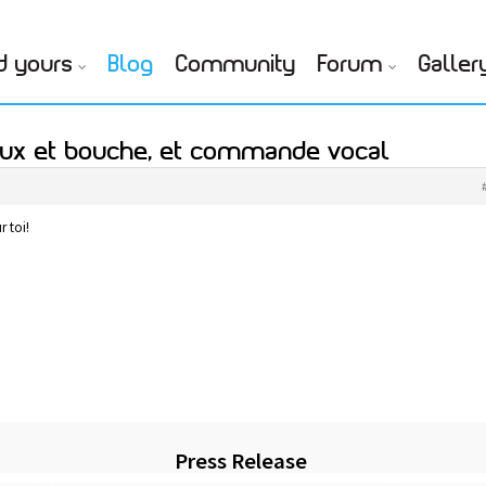
d yours
Blog
Community
Forum
Galler
yeux et bouche, et commande vocal
r toi!
Press Release