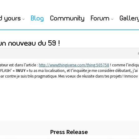
d yours
Blog
Community
Forum
Galler
'un nouveau du 59 !
teur est dans l’article :
http://www.thingiverse.com/thing:505758
! comme l’indiqu
 FLASH’
« IWUY »
tu as ma localisation, et t’inquiète je me considère débutant, j’ai
 contre je suis très pragmatique. Mes voeux de réussite dans tes projets ! Inmoov
Press Release