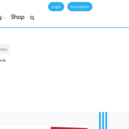
Login
Inscription
y
Shop
#8813
e le