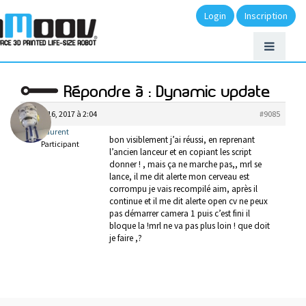
Login
Inscription
Répondre à : Dynamic update
juillet 16, 2017 à 2:04
#9085
laurent
bon visiblement j’ai réussi, en reprenant
Participant
l’ancien lanceur et en copiant les script
donner ! , mais ça ne marche pas,, mrl se
lance, il me dit alerte mon cerveau est
corrompu je vais recompilé aim, après il
continue et il me dit alerte open cv ne peux
pas démarrer camera 1 puis c’est fini il
bloque la !mrl ne va pas plus loin ! que doit
je faire ,?