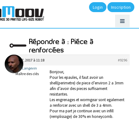
Login
Inscription
Répondre à : Piéce à
renforcées
août 17, 2017 à 11:18
#9296
Gael Langevin
Bonjour,
Maître des clés
Pour les epaules, il faut avoir un
shell(perimetre) de piece d’environ 2 a 3mm
afin d’avoir des pieces suffisament
resistantes.
Les engrenages et wormgear sont egalement
a renforcer avec un shell de 3 a 4mm.
Pour ma part je continue avec un infill
(remplissage) de 30% en honeycomb.