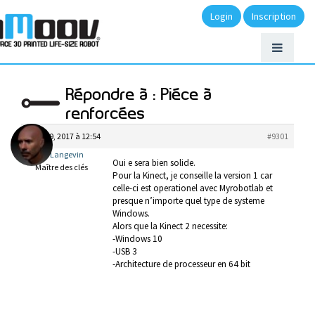
Login
Inscription
Répondre à : Piéce à
renforcées
août 19, 2017 à 12:54
#9301
Gael Langevin
Oui e sera bien solide.
Maître des clés
Pour la Kinect, je conseille la version 1 car
celle-ci est operationel avec Myrobotlab et
presque n’importe quel type de systeme
Windows.
Alors que la Kinect 2 necessite:
-Windows 10
-USB 3
-Architecture de processeur en 64 bit