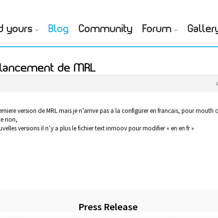
d yours
Blog
Community
Forum
Galler
r lancement de MRL
 derniere version de MRL mais je n’arrive pas a la configurer en francais, pour mouth c
ce non,
velles versions il n’y a plus le fichier text inmoov pour modifier « en en fr »
Press Release