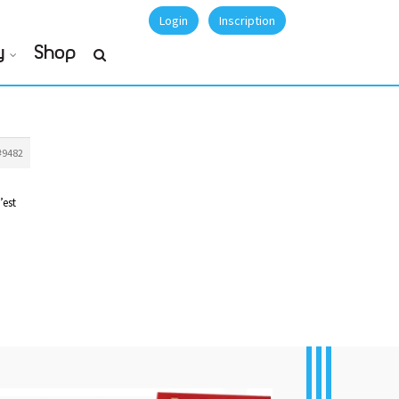
Login
Inscription
y
Shop
#9482
’est