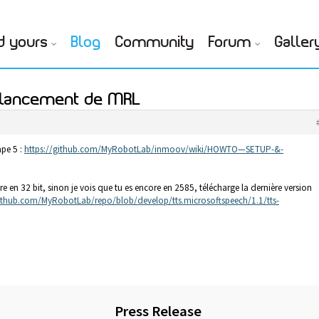
d yours
Blog
Community
Forum
Galler
r lancement de MRL
ape 5 :
https://github.com/MyRobotLab/inmoov/wiki/HOWTO—SETUP-&-
re en 32 bit, sinon je vois que tu es encore en 2585, télécharge la dernière version
github.com/MyRobotLab/repo/blob/develop/tts.microsoftspeech/1.1/tts-
Press Release