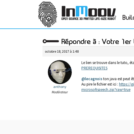
Buil
Répondre à : Votre 1e
octobre 18, 2017 à 1:48
Le lien se trouve dans le tuto, ét
PREREQUISITES
@lecagnois
ton java est peut êt
Au pire le fichier est ici :
https://
anthony
microsoftspeech.zip?raw=true
Modérateur