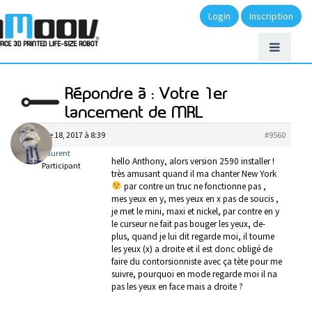
Login
Inscription
Répondre à : Votre 1er
lancement de MRL
octobre 18, 2017 à 8:39
#9560
laurent
hello Anthony, alors version 2590 installer !
Participant
très amusant quand il ma chanter New York
par contre un truc ne fonctionne pas ,
mes yeux en y, mes yeux en x pas de soucis ,
je met le mini, maxi et nickel, par contre en y
le curseur ne fait pas bouger les yeux, de-
plus, quand je lui dit regarde moi, il tourne
les yeux (x) a droite et il est donc obligé de
faire du contorsionniste avec ça tète pour me
suivre, pourquoi en mode regarde moi il na
pas les yeux en face mais a droite ?