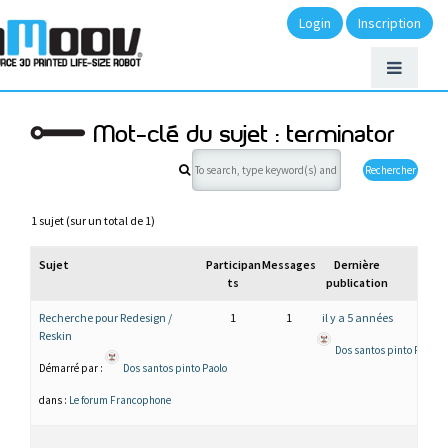
Login
Inscription
Mot-clé du sujet : terminator
1 sujet (sur un total de 1)
Sujet
Participan
Messages
Dernière
ts
publication
Recherche pour Redesign /
1
1
il y a 5 années
Reskin
Dos santos pinto Paolo
Démarré par :
Dos santos pinto Paolo
dans :
Le forum Francophone