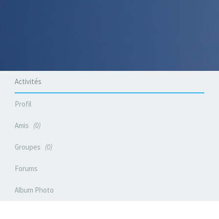
Activités
Profil
Amis
0
Groupes
0
Forums
Album Photo