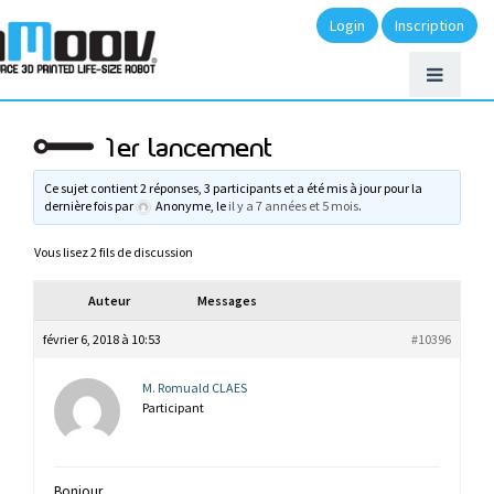
Login
Inscription
1er lancement
Ce sujet contient 2 réponses, 3 participants et a été mis à jour pour la
dernière fois par
Anonyme
, le
il y a 7 années et 5 mois
.
Vous lisez 2 fils de discussion
Auteur
Messages
février 6, 2018 à 10:53
#10396
M. Romuald CLAES
Participant
Bonjour,