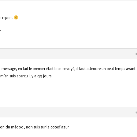
e reprint
?
 message, en fait le premier était bien envoyé, il faut attendre un petit temps avant
m’en suis aperçu il y a qq jours.
gion du médoc , non suis sur la coted’azur