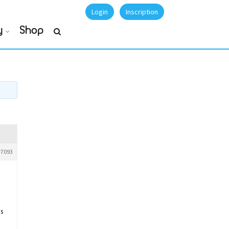
Login
Inscription
y
Shop
#7093
is