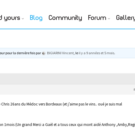
d yours
Blog
Community
Forum
Galler
our pour la dernière fois par
BIGIARINI Vincent
, le
il y a 9 années et 5 mois
.
 Chris 26ans du Médoc vers Bordeaux (et j’aime pas le vins.. oué je suis mal
iron 1mois (Un grand Merci a Gaël et a tous ceux qui mont aidé Anthony ,Amby,Reg