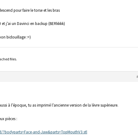
descend pour faire le torse et les bras
 et j’ai un Davinci en backup (BERkkkk)
bon bidouillage :=)
ached files.
 aussi à l’époque, tu as imprimé l’ancienne version de la lèvre supérieure.
ux pièces :
-3d/?bodyparts=Face-and-Jaw&parts=TopMouthV3.stl