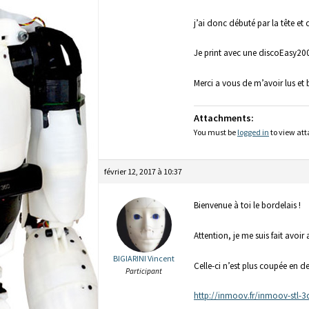
j’ai donc débuté par la tête et 
Je print avec une discoEasy200
Merci a vous de m’avoir lus et 
Attachments:
You must be
logged in
to view att
février 12, 2017 à 10:37
Bienvenue à toi le bordelais !
Attention, je me suis fait avoir
BIGIARINI Vincent
Celle-ci n’est plus coupée en de
Participant
http://inmoov.fr/inmoov-stl