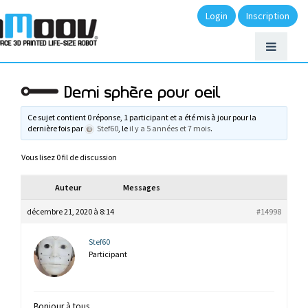
Login
Inscription
Demi sphère pour oeil
Ce sujet contient 0 réponse, 1 participant et a été mis à jour pour la
dernière fois par
Stef60
, le
il y a 5 années et 7 mois
.
Vous lisez 0 fil de discussion
Auteur
Messages
décembre 21, 2020 à 8:14
#14998
Stef60
Participant
Bonjour à tous,