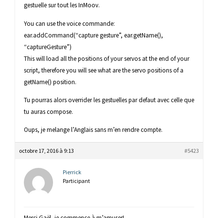
gestuelle sur tout les InMoov.
You can use the voice commande:
ear.addCommand(“capture gesture”, ear.getName(),
“captureGesture”)
This will load all the positions of your servos at the end of your
script, therefore you will see what are the servo positions of a
getName() position.
Tu pourras alors overrider les gestuelles par defaut avec celle que
tu auras compose.
Oups, je melange l’Anglais sans m’en rendre compte.
octobre 17, 2016 à 9:13
#5423
Pierrick
Participant
Merci Gaël, je commence à m’amuser!