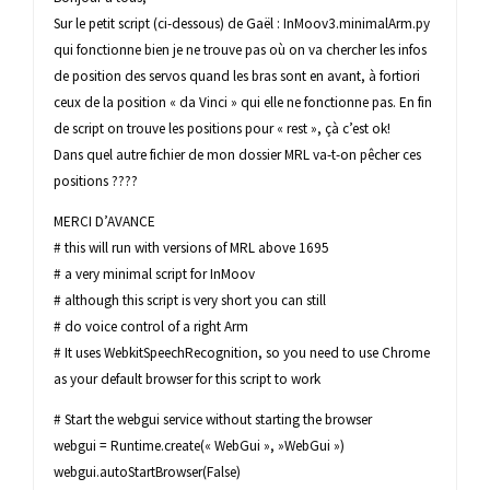
Sur le petit script (ci-dessous) de Gaël : InMoov3.minimalArm.py
qui fonctionne bien je ne trouve pas où on va chercher les infos
de position des servos quand les bras sont en avant, à fortiori
ceux de la position « da Vinci » qui elle ne fonctionne pas. En fin
de script on trouve les positions pour « rest », çà c’est ok!
Dans quel autre fichier de mon dossier MRL va-t-on pêcher ces
positions ????
MERCI D’AVANCE
# this will run with versions of MRL above 1695
# a very minimal script for InMoov
# although this script is very short you can still
# do voice control of a right Arm
# It uses WebkitSpeechRecognition, so you need to use Chrome
as your default browser for this script to work
# Start the webgui service without starting the browser
webgui = Runtime.create(« WebGui », »WebGui »)
webgui.autoStartBrowser(False)