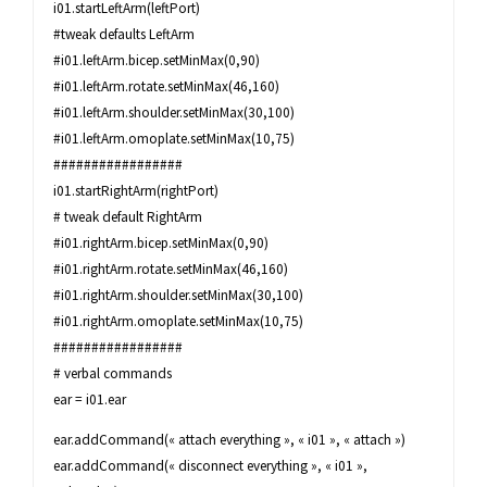
i01.startLeftArm(leftPort)
#tweak defaults LeftArm
#i01.leftArm.bicep.setMinMax(0,90)
#i01.leftArm.rotate.setMinMax(46,160)
#i01.leftArm.shoulder.setMinMax(30,100)
#i01.leftArm.omoplate.setMinMax(10,75)
#################
i01.startRightArm(rightPort)
# tweak default RightArm
#i01.rightArm.bicep.setMinMax(0,90)
#i01.rightArm.rotate.setMinMax(46,160)
#i01.rightArm.shoulder.setMinMax(30,100)
#i01.rightArm.omoplate.setMinMax(10,75)
#################
# verbal commands
ear = i01.ear
ear.addCommand(« attach everything », « i01 », « attach »)
ear.addCommand(« disconnect everything », « i01 »,