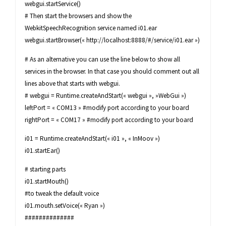
webgui.startService()
# Then start the browsers and show the
WebkitSpeechRecognition service named i01.ear
webgui.startBrowser(« http://localhost:8888/#/service/i01.ear »)
# As an alternative you can use the line below to show all
services in the browser. In that case you should comment out all
lines above that starts with webgui.
# webgui = Runtime.createAndStart(« webgui », »WebGui »)
leftPort = « COM13 » #modify port according to your board
rightPort = « COM17 » #modify port according to your board
i01 = Runtime.createAndStart(« i01 », « InMoov »)
i01.startEar()
# starting parts
i01.startMouth()
#to tweak the default voice
i01.mouth.setVoice(« Ryan »)
##############