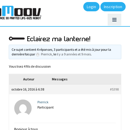
Login
Inscription
Eclairez ma lanterne!
Ce sujet contient 4 réponses, 3 participants et a été mis à jour pour la
dernière fois par
Pierrick
, le
il y a 9 années et 9 mois
.
Vous lisez 4 fils de discussion
Auteur
Messages
octobre 16, 2016 à 6:38
#5398
Pierrick
Participant
Bonjour à tous,