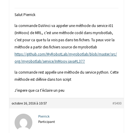
Salut Pierrick
la commande DaVinci va appeler une méthode du service i01
(InMoov) de MRL, c’est une méthode codé dans myrobotlab,
c’est pour ca que tu la vois pas dans tes fichers. Tu peux voir la
méthode a partir des fichiers source de myrobotlab
https://github.com/MyRobotLab/myrobotlab/blob/master/src/
org/myrobotlab/service/InMoov.java#L377
la commande rest appelle une méthode du service python. Cette
méthode est définie dans ton script
J’espere que ca t’éclaire un peu
octobre 16, 2016 à 10:57
#5400
Pierrick
Participant