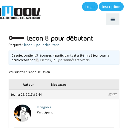
Login
Inscription
lecon 8 pour débutant
Étiqueté :
lecon 8 pour débutant
Ce sujet contient 3 réponses, 4 participants et a été mis à jour pour la
dernière fois par
Pierrick
, le
il y a 9 années et 5 mois
.
Vous lisez 3 fils de discussion
Auteur
Messages
février 28, 2017 à 1:44
#7477
lecagnois
Participant