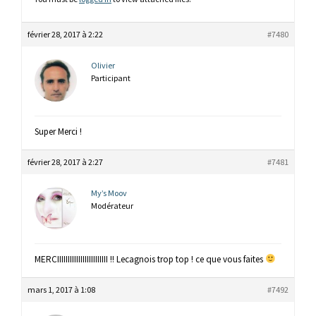
février 28, 2017 à 2:22
#7480
Olivier
Participant
Super Merci !
février 28, 2017 à 2:27
#7481
My’s Moov
Modérateur
MERCIIIIIIIIIIIIIIIIIIIIIIII !! Lecagnois trop top ! ce que vous faites
mars 1, 2017 à 1:08
#7492