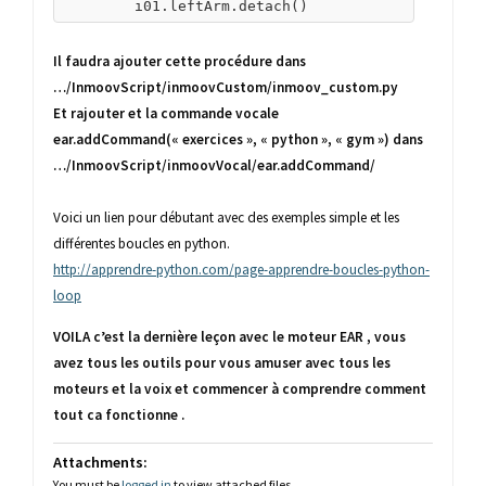
	i01.leftArm.detach()
Il faudra ajouter cette procédure dans
…/InmoovScript/inmoovCustom/inmoov_custom.py
Et rajouter et la commande vocale
ear.addCommand(« exercices », « python », « gym ») dans
…/InmoovScript/inmoovVocal/ear.addCommand/
Voici un lien pour débutant avec des exemples simple et les
différentes boucles en python.
http://apprendre-python.com/page-apprendre-boucles-python-
loop
VOILA c’est la dernière leçon avec le moteur EAR , vous
avez tous les outils pour vous amuser avec tous les
moteurs et la voix et commencer à comprendre comment
tout ca fonctionne .
Attachments:
You must be
logged in
to view attached files.