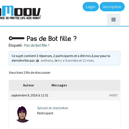
Login
Inscription
Pas de Bot fille ?
Étiqueté :
Pas de Bot fille ?
Ce sujet contient 2 réponses, 2 participants et a été mis à jour pour la
dernière fois par
anthony
, le
il y a 9 années et 11 mois
.
Vous lisez 2 fils de discussion
Auteur
Messages
septembre 9, 2016 à 11:51
#4907
Sylvain et Jeanneton
Participant