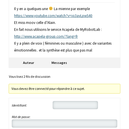
Il y en a quelques une
La mienne par exemple
https://www.youtube.com/watch?v=iq3avLpwS40
Et miss moov celle d’Alain.
En fait nous utilisons le service Acapela de MyRobotLab :
http://www.acapela-group.com/?lang=fr
Il y a plein de voix ( féminines ou masculine ) avec de variantes
émotionnelles . et la synthèse est plus que pas mal
Auteur
Messages
Vous lisez 2 fils de discussion
Vous devez être connecté pour répondre à ce sujet.
Identifiant:
Mot de passe: