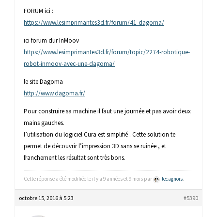
FORUM ici :
https://www.lesimprimantes3d.fr/forum/41-dagoma/
ici forum dur InMoov
https://www.lesimprimantes3d.fr/forum/topic/2274-robotique-
robot-inmoov-avec-une-dagoma/
le site Dagoma
http://www.dagoma.fr/
Pour construire sa machine il faut une journée et pas avoir deux
mains gauches.
l’utilisation du logiciel Cura est simplifié . Cette solution te
permet de découvrir l’impression 3D sans se ruinée , et
franchement les résultat sont très bons.
Cette réponse a été modifiée le il y a 9 années et 9 mois par
lecagnois
.
octobre 15, 2016 à 5:23
#5390