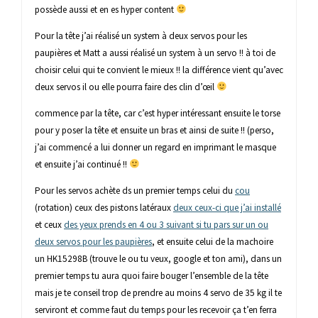
possède aussi et en es hyper content
Pour la tête j’ai réalisé un system à deux servos pour les
paupières et Matt a aussi réalisé un system à un servo !! à toi de
choisir celui qui te convient le mieux !! la différence vient qu’avec
deux servos il ou elle pourra faire des clin d’œil
commence par la tête, car c’est hyper intéressant ensuite le torse
pour y poser la tête et ensuite un bras et ainsi de suite !! (perso,
j’ai commencé a lui donner un regard en imprimant le masque
et ensuite j’ai continué !!
Pour les servos achète ds un premier temps celui du
cou
(rotation) ceux des pistons latéraux
deux ceux-ci que j’ai installé
et ceux
des yeux prends en 4 ou 3 suivant si tu pars sur un ou
deux servos pour les paupières
, et ensuite celui de la machoire
un HK15298B (trouve le ou tu veux, google et ton ami), dans un
premier temps tu aura quoi faire bouger l’ensemble de la tête
mais je te conseil trop de prendre au moins 4 servo de 35 kg il te
serviront et comme faut du temps pour les recevoir ça t’en ferra