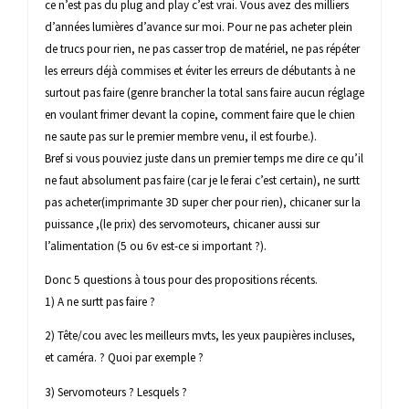
ce n’est pas du plug and play c’est vrai. Vous avez des milliers
d’années lumières d’avance sur moi. Pour ne pas acheter plein
de trucs pour rien, ne pas casser trop de matériel, ne pas répéter
les erreurs déjà commises et éviter les erreurs de débutants à ne
surtout pas faire (genre brancher la total sans faire aucun réglage
en voulant frimer devant la copine, comment faire que le chien
ne saute pas sur le premier membre venu, il est fourbe.).
Bref si vous pouviez juste dans un premier temps me dire ce qu’il
ne faut absolument pas faire (car je le ferai c’est certain), ne surtt
pas acheter(imprimante 3D super cher pour rien), chicaner sur la
puissance ,(le prix) des servomoteurs, chicaner aussi sur
l’alimentation (5 ou 6v est-ce si important ?).
Donc 5 questions à tous pour des propositions récents.
1) A ne surtt pas faire ?
2) Tête/cou avec les meilleurs mvts, les yeux paupières incluses,
et caméra. ? Quoi par exemple ?
3) Servomoteurs ? Lesquels ?