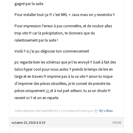
gagné par la suite.
Pour installer tout ça !!! c’est MRL + Java mais on y reviendra !!
Pour impression l’erreur à pas commettre, et de vouloir allez
trop vite !!! car la précipitation, te donnera que du
ralentissement par la suite !
Voilà !! si j’ai pu dégrossir ton commencement
ps: regarde bien les schémas que je t’es envoyé !! Gaël à fait des
tutos hyper cool pour nous aidez !! prends le temps de lire en
large et en travers !!! imprime pas à la va vite !! sinon tu risque
d’imprimer des pièces obsolètes, je te conseil de prendre les
pièces uniquement
ici
et à nul part ailleurs. tu as un doute !!!
revient ici !! et on en reparle.
Cette réponse a été modifiée le il y a 9 années et 9 mois par
My's Moov
.
octobre 15, 2016 à 9:19
#5392