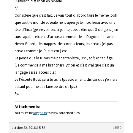
!!! revient ici !! et on en reparle.
*/
Considère que c’est fait. Je vais tout d’abord faire le même look
que tout le monde et seulement après je le modifierai avec une
tête d’Inca (genre voir pic ci-jointe), peut-être que 3 doigts si j’en
suis capable etc etc. J’ai aussi commandé la Dagona, la carte
Nervo-Board, des nappes, des connecteurs, les servos (et pas
cervos comme je l’ai tjrs cru.) etc.
Je pense que là tu vas me parler tablette, Usb, soft et cablâge.
(Je commence à me brancher Python et c’est vrai que c’est un
langage assez accessible.)
Je t’écoute (tout ça si tu as le tps évidement, dis-toi que j’en ferai
autant pour ne pas faire perdre de tps.)
Sy.
Attachments:
You must be
logged in
to view attached files.
octobre 22, 2016 à 5:52
#5530