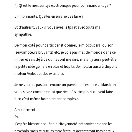
4) Ql est le meilleur sys électronique pour commander tt ça ?
5) Imprimante. Quelles erreurs ne pas faire ?
Et d’autres tuyaux si vous avez le tps et avec toute ma
sympathie.
De mon côté pour participer et donner, je m’occuperai du son
(servomoteurs bruyants) etc, je vois pas mal de monde dans ce
milieu et sais déjà ce qu’ils vont me dire, mais il y aura peut-être
la petite idée géniale en plus et hop là. Je mettrai aussi à dispo le
moteur Verbot et des exemples.
Je ne voulais pas faire encore un pavé bah c’est raté… Mais bon
vous savez commne moi que rien n’est simple. si on veut faire
bien c’est même horriblement complexe.
Amicalement.
Sy.
J’espère bientot acquérir la citoyenneté InMoovienne dans les
prochain mois et que les modérateurs accepteront mes nbreux