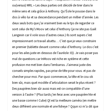
ou(versus) MRL » Les deux parties ont décidé de tirer dans le
même sens et cela grâce à Anthony. Qu’Éole le pousse dans le
dos à vélo lui et sa descendance pendant un millier d’année. Les
deux seuls bots que j’ai vraiment bien eu le tps de regarder ce
sont celui de My’s Moov set celui d’Anthony (je ne site pas Gaël
Langevin car il vole sous d’autres cieux.) Ils sont supers c’est
impressionnant ce travail abattu… C’est que je veux construire
en premier (tablette devant comme celui d’Anthony. Le dos c’est
pour les ailes juste en dessous de l’auréole :0)). Je vais poser pas
mal de questions car InMoov est riche en système et cette
profusion me met bien dans l’embarras. J’aimerai juste des
conseils simples rapides, pas prise de tête pour vous. et pas de
chercher pour moi. Par quoi commencer, la tête et le cou ok
bien sûr, mais quel modèle d’articulation serait le plus récent ?
Des paupières bien sûr aussi mais est-ce compatible d’une
version à l’autre ? (Plus tards j’en ferai avec une paupière hte et
une basse comme I Cube) Ql est la meilleure caméra (en mettre
deux différent une normale et une fisheye ? Qqun ici m’a dit que