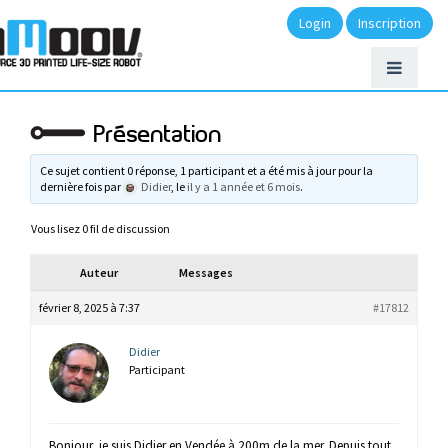
Login
Inscription
Présentation
Ce sujet contient 0 réponse, 1 participant et a été mis à jour pour la
dernière fois par
Didier
, le
il y a 1 année et 6 mois
.
Vous lisez 0 fil de discussion
Auteur
Messages
février 8, 2025 à 7:37
#17812
Didier
Participant
Bonjour, je suis Didier en Vendée à 200m de la mer. Depuis tout